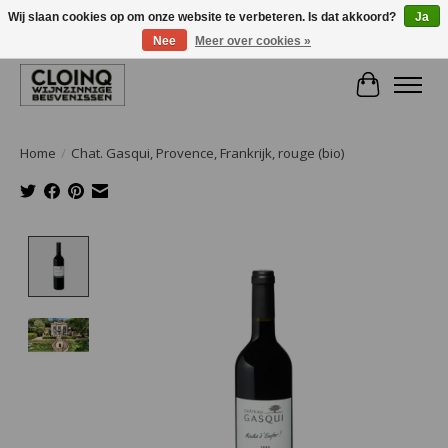
Wij slaan cookies op om onze website te verbeteren. Is dat akkoord?
Ja
Nee
Meer over cookies »
Large selection of products and fast shipping!
Winkelwa
Home
/
Chat. Gasqui, Provence, Frankrijk, rouge (bio)
Product image slideshow Items