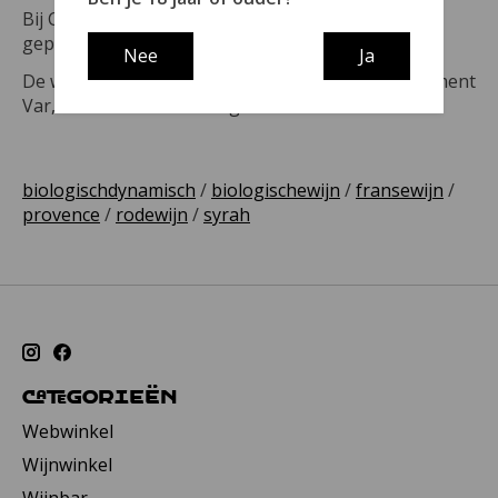
Bij Château GASQUI worden de wijnen biologisch
geproduceerd, meer specifiek biodynamisch.
Nee
Ja
De wijnmakerij bevindt zich in het Franse departement
Var, in het hart van de regio Provence.
biologischdynamisch
/
biologischewijn
/
fransewijn
/
provence
/
rodewijn
/
syrah
Categorieën
Webwinkel
Wijnwinkel