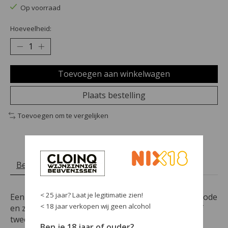
Op voorraad
Hoeveelheid:
Toevoegen aan winkelwagen
Plaats bestelling
Toevoegen om te vergelijken
Beschrijving
Reviews (0)
< 25 jaar? Laat je legitimatie zien!
Een diepe, intense kleur. Een neus van gestoofde rode
< 18 jaar verkopen wij geen alcohol
en zwarte vruchten en specrijen.. Decanteer één of
twee uur.
Ben je 18 jaar of ouder?