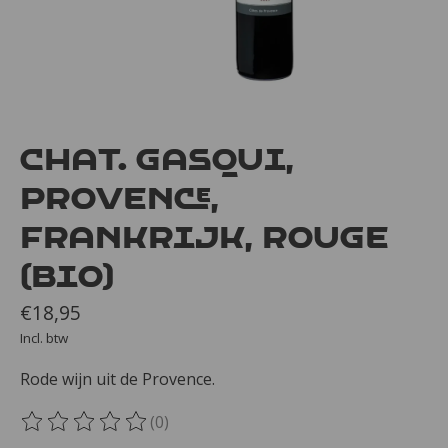
Chat. Gasqui,
Provence,
Frankrijk, rouge
(bio)
€18,95
Incl. btw
Rode wijn uit de Provence.
(0)
De beoordeling van dit product is
0
van de 5