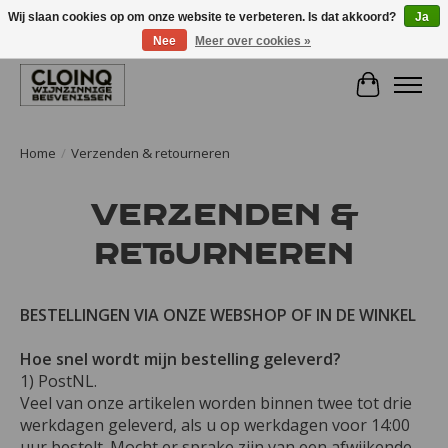
Wij slaan cookies op om onze website te verbeteren. Is dat akkoord?
Ja
Nee
Meer over cookies »
Large selection of products and fast shipping!
Winkelwa
Home
/
Verzenden & retourneren
Verzenden &
retourneren
BESTELLINGEN VIA ONZE WEBSHOP OF IN DE WINKEL
Hoe snel wordt mijn bestelling geleverd?
1) PostNL.
Veel van onze artikelen worden binnen twee tot drie
werkdagen geleverd, als u op werkdagen voor 14:00
uur bestelt. Mocht er sprake zijn van een afwijkende