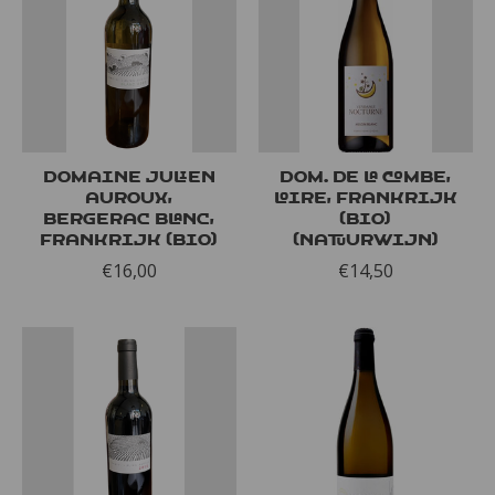
Domaine Julien
Dom. de la Combe,
Auroux,
Loire, Frankrijk
Bergerac Blanc,
(bio)
Frankrijk (bio)
(natuurwijn)
€16,00
€14,50