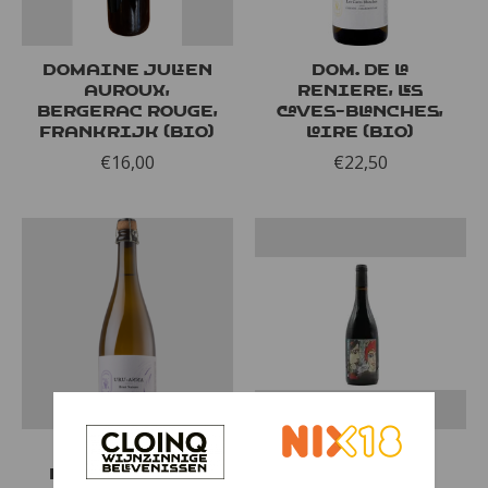
Domaine Julien
Dom. de la
Auroux,
Reniere, les
Bergerac Rouge,
Caves-Blanches,
Frankrijk (bio)
Loire (bio)
€16,00
€22,50
Dom. de la
Dom. Julien
Reniere, Loire,
Auroux,