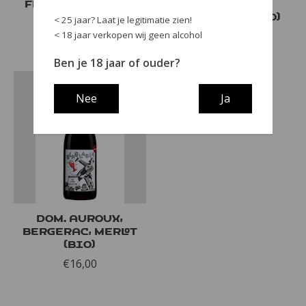
Frankrijk (bio)
Bergerac,
Frankrijk (bio)
< 25 jaar? Laat je legitimatie zien!
€26,50
< 18 jaar verkopen wij geen alcohol
€21,50
Ben je 18 jaar of ouder?
Nee
Ja
Dom. Auroux,
Bergerac, Merlot
(bio)
€16,00