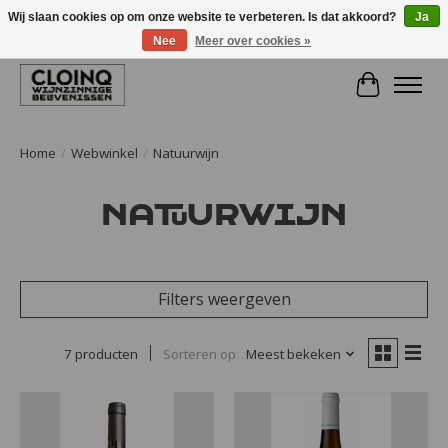
Wij slaan cookies op om onze website te verbeteren. Is dat akkoord?
Ja
Nee
Meer over cookies »
Large selection of products and fast shipping!
Winkelwa
Home
/
Webwinkel
/
Natuurwijn
Natuurwijn
Filters weergeven
7 producten
Sorteren op
Meest bekeken