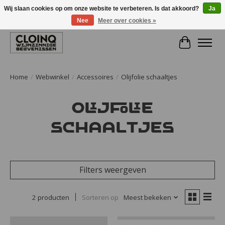
Wij slaan cookies op om onze website te verbeteren. Is dat akkoord?
Ja
Nee
Meer over cookies »
Large selection of products and fast shipping!
Winkelwa
Home
/
Webwinkel
/
Accessoires
/
Olijfolie schaaltjes
Olijfolie
schaaltjes
Filters weergeven
2 producten
Sorteren op
Meest bekeken