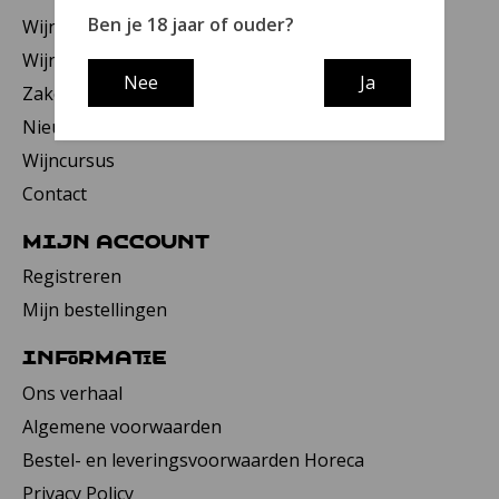
Ben je 18 jaar of ouder?
Wijnwinkel
Wijnbar
Nee
Ja
Zakelijk
Nieuws
Wijncursus
Contact
Mijn account
Registreren
Mijn bestellingen
Informatie
Ons verhaal
Algemene voorwaarden
Bestel- en leveringsvoorwaarden Horeca
Privacy Policy