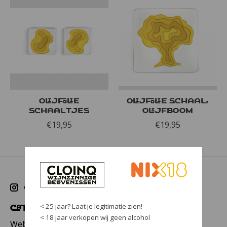
Olijfolie
Olijfolie schaal,
schaaltjes
olijfboom
€19,95
€19,95
< 25 jaar? Laat je legitimatie zien!
Categorieën
< 18 jaar verkopen wij geen alcohol
Webwinkel