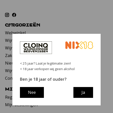
Categorieën
Webwinkel
Wijnwinkel
Wijnbar
Zakelijk
Nieuws
< 25 jaar? Laat je legitimatie zien!
< 18 jaar verkopen wij geen alcohol
Wijncursus
Contact
Ben je 18 jaar of ouder?
Mijn account
Nee
Ja
Registreren
Mijn bestellingen