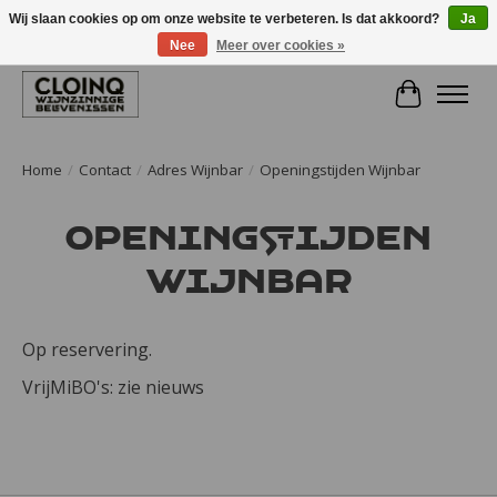
Wij slaan cookies op om onze website te verbeteren. Is dat akkoord?
Ja
Nee
Meer over cookies »
Large selection of products and fast shipping!
Winkelwa
Home
/
Contact
/
Adres Wijnbar
/
Openingstijden Wijnbar
Openingstijden
Wijnbar
Op reservering.
VrijMiBO's: zie nieuws