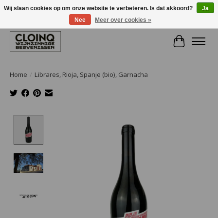
Wij slaan cookies op om onze website te verbeteren. Is dat akkoord?
Ja
Nee
Meer over cookies »
Large selection of products and fast shipping!
Winkelwa
Home
/
Librares, Rioja, Spanje (bio), Garnacha
Product image slideshow Items