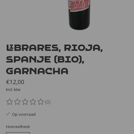
Librares, Rioja,
Spanje (bio),
Garnacha
€12,00
Incl. btw
(0)
De beoordeling van dit product is
0
van de 5
Op voorraad
Hoeveelheid: