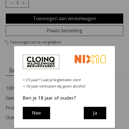
Toevoegen aan winkelwagen
Plaats bestelling
Toevoegen om te vergelijken
Beschrijving
Reviews (0)
< 25 jaar? Laat je legitimatie zien!
< 18 jaar verkopen wij geen alcohol
100% Garnach (Grenache)
Ben je 18 jaar of ouder?
Geen houtrijping
Fruitige, niet te zware rode wijn.
Nee
Ja
Ook heerlijk licht gekoeld.