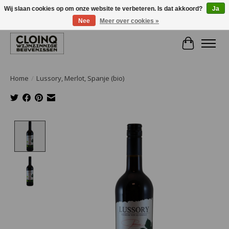
Wij slaan cookies op om onze website te verbeteren. Is dat akkoord?
Ja
Nee
Meer over cookies »
Large selection of products and fast shipping!
Winkelwa
Home
/
Lussory, Merlot, Spanje (bio)
Product image slideshow Items