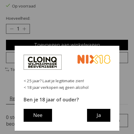
Op voorraad
Hoeveelheid:
Toevoegen aan winkelwagen
Plaats bestelling
Toevoegen om te vergelijken
< 25 jaar? Laat je legitimatie zien!
< 18 jaar verkopen wij geen alcohol
Reviews (0)
Ben je 18 jaar of ouder?
Nee
Ja
0
sterren op basis van
0
Je beoordeling toevoegen
beoordelingen