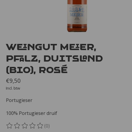
Weingut Meier,
Pfalz, Duitsland
(bio), Rosé
€9,50
Incl. btw
Portugieser
100% Portugieser druif
(0)
De beoordeling van dit product is
0
van de 5