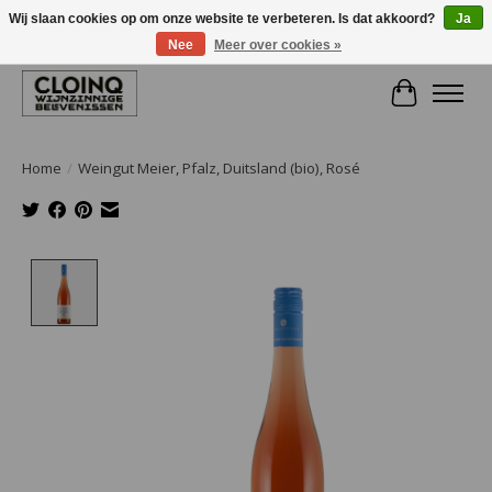
Wij slaan cookies op om onze website te verbeteren. Is dat akkoord?
Ja
Nee
Meer over cookies »
Large selection of products and fast shipping!
Winkelwa
Home
/
Weingut Meier, Pfalz, Duitsland (bio), Rosé
Product image slideshow Items