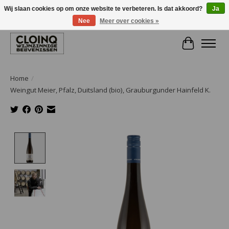
Wij slaan cookies op om onze website te verbeteren. Is dat akkoord?
Ja
Nee
Meer over cookies »
Large selection of products and fast shipping!
Winkelwa
Home
/
Weingut Meier, Pfalz, Duitsland (bio), Grauburgunder Hainfeld K.
Product image slideshow Items