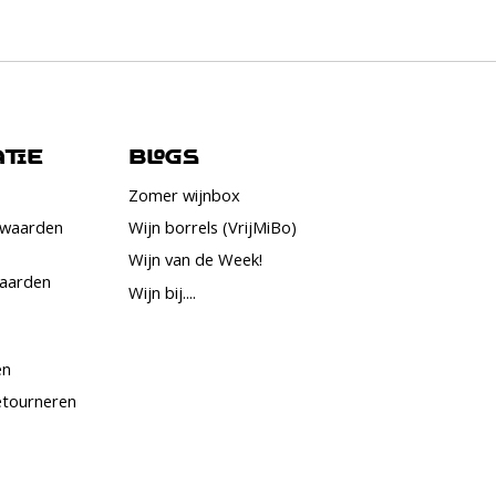
tie
Blogs
Zomer wijnbox
rwaarden
Wijn borrels (VrijMiBo)
Wijn van de Week!
waarden
Wijn bij....
en
etourneren