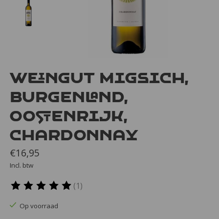
Weingut Migsich,
Burgenland,
Oostenrijk,
Chardonnay
€16,95
Incl. btw
(1)
De beoordeling van dit product is
5
van de 5
Op voorraad