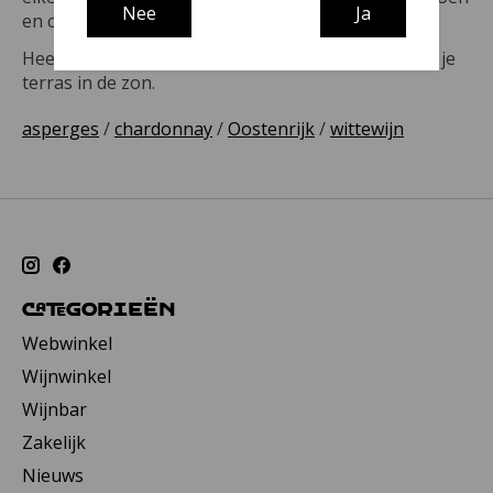
Nee
Ja
en citrusfruit. Elegant.
Heerlijk bij asperges met zalm maar ook lekker op je
terras in de zon.
asperges
/
chardonnay
/
Oostenrijk
/
wittewijn
Categorieën
Webwinkel
Wijnwinkel
Wijnbar
Zakelijk
Nieuws