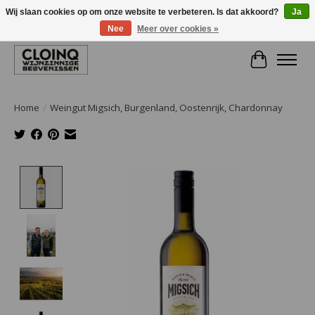
Wij slaan cookies op om onze website te verbeteren. Is dat akkoord?
Ja
Nee
Meer over cookies »
Large selection of products and fast shipping!
Winkelwa
Home
/
Weingut Migsich, Burgenland, Oostenrijk, Chardonnay
Product image slideshow Items