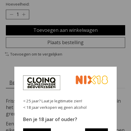
Hoeveelheid:
Toevoegen aan winkelwagen
Plaats bestelling
Toevoegen om te vergelijken
Beschrijving
Reviews (1)
Frisse Chardonnay uit Burgenland, het wijngebied in
< 25 jaar? Laat je legitimatie zien!
het oosten van Oostenrijk tegen de Hongaarse
< 18 jaar verkopen wij geen alcohol
grens.
Ben je 18 jaar of ouder?
Een wat a-typische Chardonnay. Niet het bekende
eikenhout of boter maar juist rijpe gele appel, meloen