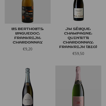
Les Bertholets,
JM Séleque,
Languedoc,
Champagne,
Frankrijk,
Quintette
Chardonnay
Chardonnay,
Frankrijk (bio)
€9,20
€59,50