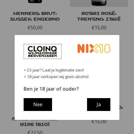
Henners, Brut,
Rotari Rosé,
Sussex, Engeland
Trentino, Italië
€50,00
€15,00
< 25 jaar? Laat je legitimatie zien!
< 18 jaar verkopen wij geen alcohol
Ben je 18 jaar of ouder?
Nee
Ja
Dom. de la
Rotari, Trentino,
Reniere, les
Italië
Caves-Blanches,
€15,00
Loire (bio)
€22,50