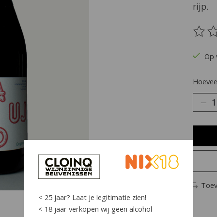
rijp.
De be
Op 
Hoeveel
Toev
< 25 jaar? Laat je legitimatie zien!
< 18 jaar verkopen wij geen alcohol