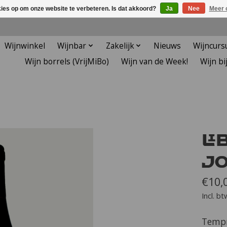
kies op om onze website te verbeteren. Is dat akkoord?
Ja
Nee
Meer 
Wijnwinkel
Wijnbar
Zakelijk
Nieuws
Wijncurs
Wijn borrels (VrijMiBo)
Wijn van de Week!
Wijn bij.
Li
Jo
€10,
Incl. bt
Tempra