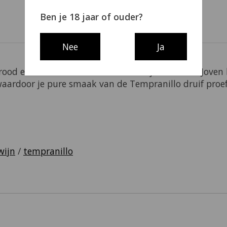
Ben je 18 jaar of ouder?
Nee
Ja
od en donker rood fruit met een fijne frisheid. Joven 
ardoor je pure smaak van de Tempranillo druif proef
wijn
/
tempranillo