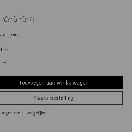
(0)
oordeling van dit product is
0
van de 5
voorraad
heid:
Toevoegen aan winkelwagen
Plaats bestelling
oegen om te vergelijken