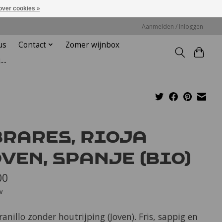
over cookies »
Aanmelden / Inloggen
us
Contact
Zomer wijnbox
...
brares, Rioja
ven, Spanje (bio)
00
w
nillo zonder houtrijping (Joven). Fris, sappig en