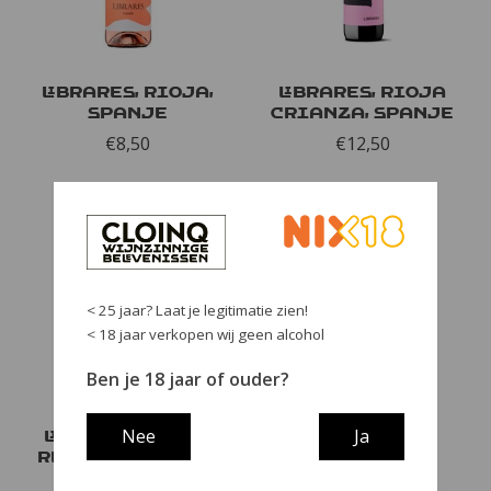
Librares, Rioja,
Librares, Rioja
Spanje
Crianza, Spanje
€8,50
€12,50
< 25 jaar? Laat je legitimatie zien!
< 18 jaar verkopen wij geen alcohol
Ben je 18 jaar of ouder?
Nee
Ja
Librares, Rioja
Reserva, Spanje
€18,95