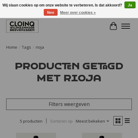
Wij slaan cookies op om onze website te verbeteren. Is dat akkoord?
Ja
Nee
Meer over cookies »
Large selection of products and fast shipping!
Winkelwa
Home
/
Tags
/
rioja
Producten getagd
met rioja
Filters weergeven
5 producten
Sorteren op
Meest bekeken