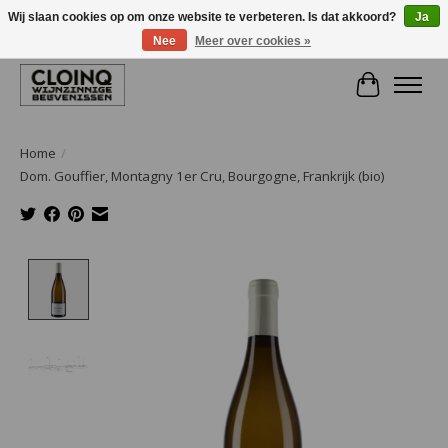
Wij slaan cookies op om onze website te verbeteren. Is dat akkoord?
Ja
Nee
Meer over cookies »
Large selection of products and fast shipping!
Winkelwa
Home
/
Dom. Gouffier, Montagny 1er Cru, Bourgogne, Frankrijk (bio)
Product image slideshow Items