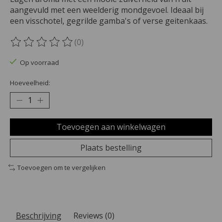
aangevuld met een weelderig mondgevoel. Ideaal bij
een visschotel, gegrilde gamba's of verse geitenkaas.
(0)
De beoordeling van dit product is
0
van de 5
Op voorraad
Hoeveelheid:
Toevoegen aan winkelwagen
Plaats bestelling
Toevoegen om te vergelijken
Beschrijving
Reviews (0)