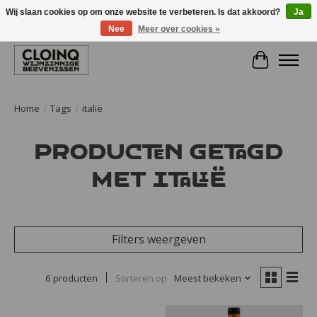
Wij slaan cookies op om onze website te verbeteren. Is dat akkoord?
Ja
Nee
Meer over cookies »
Large selection of products and fast shipping!
Winkelwa
Home
/
Tags
/
italië
Producten getagd
met italië
Filters weergeven
6 producten
Sorteren op
Meest bekeken