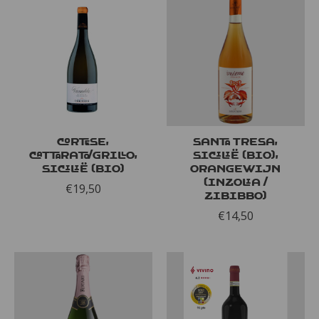
Cortese,
Santa Tresa,
Cattarato/Grillo,
Sicilië (bio),
Sicilië (bio)
Orangewijn
(Inzolia /
€19,50
Zibibbo)
€14,50