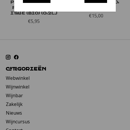
Pizzolato , Rosato
Rotari, Trentino,
Piccolo, Veneto,
Italië
Italië (bio) (0,2l.)
€15,00
€5,95
Categorieën
Webwinkel
Wijnwinkel
Wijnbar
Zakelijk
Nieuws
Wijncursus