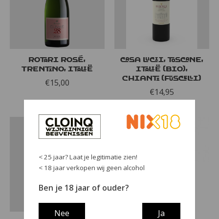
Rotari Rosé,
Casa Lucii, Toscane,
Trentino, Italië
Italië (bio),
Chianti (Fuscelli)
€15,00
€14,95
< 25 jaar? Laat je legitimatie zien!
< 18 jaar verkopen wij geen alcohol
Ben je 18 jaar of ouder?
Nee
Ja